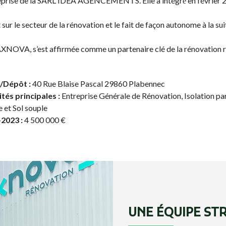
a reprise de la SARL IDEA AGENCEMENTS. Elle a intégré́ en févr
N
E
O
U
T
R
r le secteur de la rénovation et le fait de façon autonome à la suit
R
E
E
E
AXNOVA, s’est affirmée comme un partenaire clé de la rénovation rés
N
N
G
T
A
R
G
E
Dépôt :
40 Rue Blaise Pascal 29860 Plabennec
E
P
tés principales :
Entreprise Générale de Rénovation, Isolation pa
M
R
E
I
 et Sol souple
N
S
2023 :
4 500 000 €
T
E
R
G
S
É
E
N
É
R
Q
A
U
L
A
E
L
D
I
U
UNE ÉQUIPE ST
F
B
I
Â
C