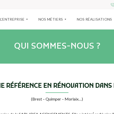
L’ENTREPRISE
NOS MÉTIERS
NOS RÉALISATIONS
QUI SOMMES-NOUS ?
Q
A
U
M
I
É
S
N
O
A
M
G
M
E
E
M
S
E
-
N
NE RÉFÉRENCE EN RÉNOVATION DANS L
N
T
O
I
U
N
(Brest – Quimper – Morlaix…)
S
T
?
É
R
I