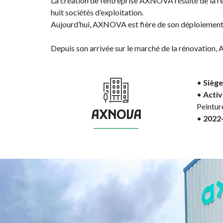
La création de l’entreprise AXNOVA résulte de l
huit sociétés d’exploitation.
Aujourd’hui, AXNOVA est fière de son déploiement su
Depuis son arrivée sur le marché de la rénovation, 
•
Siège/
•
Activi
Peinture
AXNOVA
•
2022-