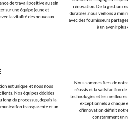
ce de travail positive au sein
rénovation. De la gestion re
r sur une équipe jeune et
durables, nous veillons à mini
vec la vitalité des nouveaux
avec des fournisseurs partage
à un avenir plus
É
Nous sommes fiers de notre
on est unique, et nous nous
réussis et la satisfaction d
 clients. Nos équipes dédiées
technologies et les meilleures 
au long du processus, depuis la
exceptionnels à chaque é
mmunication transparente et un
d'innovation définit notr
constamment un niv