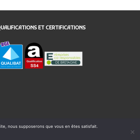
UALIFICATIONS ET CERTIFICATIONS
 site, nous supposerons que vous en êtes satisfait.
eption Site web :
Agence Komelya
-
création site web Brest