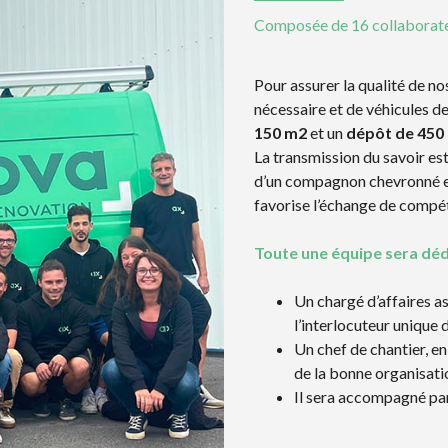
T
A
I
Composée de 16 collaborat
T
M
I
E
O
N
N
Pour assurer la qualité de no
T
S
nécessaire et de véhicules d
E
150 m2
et un
dépôt de 450
T
T
C
R
La transmission du savoir es
E
A
d’un compagnon chevronné e
R
V
T
A
favorise l’échange de compét
I
U
F
X
I
S
Toute une équipe sera dédi
C
E
A
R
T
V
Un chargé d’affaires a
I
I
l’interlocuteur unique 
O
C
N
E
Un chef de chantier, en
S
S
de la bonne organisati
Il sera accompagné par