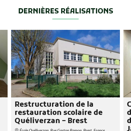
DERNIÈRES RÉALISATIONS
Restructuration de la
C
restauration scolaire de
d
Quéliverzan – Brest
d
J
École Quéliverzan, Rue Gaston Ramon, Brest, France