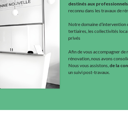
destinés aux professionnels
reconnu dans les travaux de ré
Notre domaine d’intervention c
tertiaires, les collectivités loc
privés
Afin de vous accompagner de m
rénovation, nous avons consoli
Nous vous assistons,
de la co
un suivi post-travaux.