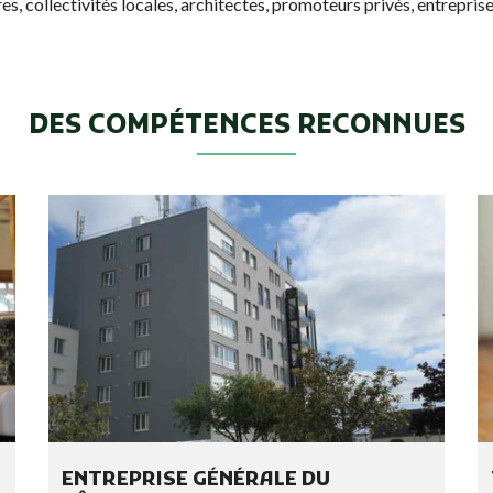
es, collectivités locales, architectes, promoteurs privés, entrepris
T
A
I
T
M
I
E
O
N
N
T
S
DES COMPÉTENCES RECONNUES
E
T
T
C
R
E
A
R
V
T
A
I
U
F
X
I
S
C
E
A
R
T
V
I
I
O
C
N
E
S
S
ENTREPRISE GÉNÉRALE DU