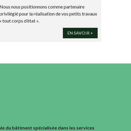
Nous nous positionnons comme partenaire
privilégié pour la réalisation de vos petits travaux
« tout corps d’état ».
EN SAVOIR +
le du bâtiment spécialisée dans les services