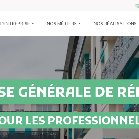
L’ENTREPRISE
NOS MÉTIERS
NOS RÉALISATIONS
Q
A
U
M
I
É
S
N
O
A
M
G
M
E
SE GÉNÉRALE DE R
E
M
S
E
-
N
N
T
O
I
OUR LES PROFESSIONNE
U
N
S
T
?
É
R
I