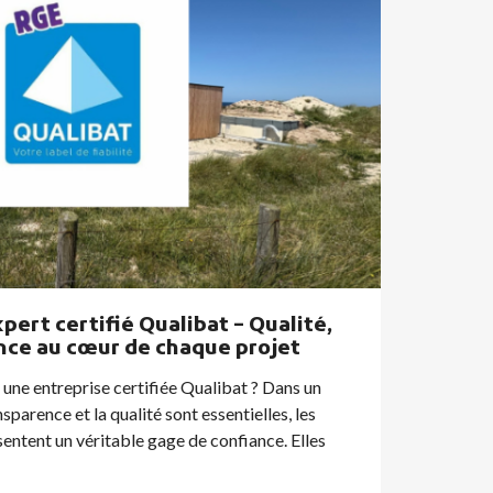
ert certifié Qualibat – Qualité,
Résul
ance au cœur de chaque projet
rénovat
 une entreprise certifiée Qualibat ? Dans un
Face à la 
parence et la qualité sont essentielles, les
toujours p
sentent un véritable gage de confiance. Elles
particulie
attentes...