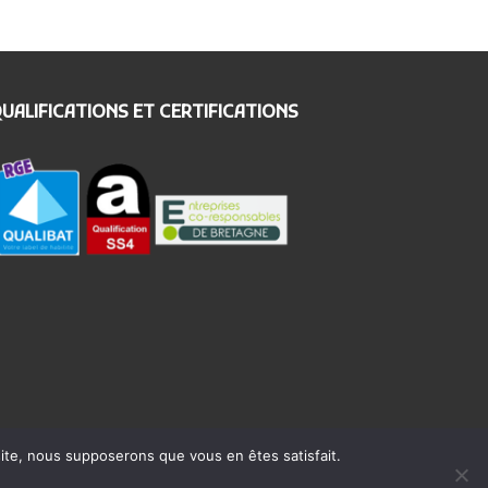
UALIFICATIONS ET CERTIFICATIONS
 site, nous supposerons que vous en êtes satisfait.
eption Site web :
Agence Komelya
-
création site web Brest