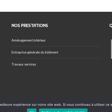
T
A
I
T
M
I
E
O
N
N
T
S
NOS PRESTATIONS
Q
E
T
T
C
R
Aménagement intérieur
E
A
R
V
T
A
Entreprise générale du bâtiment
I
U
F
X
I
S
Travaux services
C
E
A
R
T
V
I
I
O
C
N
E
S
S
eilleure expérience sur notre site web. Si vous continuez à utiliser ce
Copyright ©2024 - Axnova -
Mentions légales
- Conc