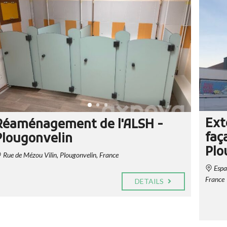
Ext
Réaménagement de l'ALSH -
faç
Plougonvelin
Plo
Rue de Mézou Vilin, Plougonvelin, France
Espac
France
DETAILS