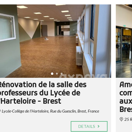
Rénovation de la salle des
Amé
professeurs du Lycée de
com
'Harteloire - Brest
aux
Bre
Lycée-Collège de l'Harteloire, Rue du Guesclin, Brest, France
25 R
DETAILS