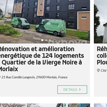
N
E
O
U
T
R
R
E
E
E
N
N
G
T
A
R
G
E
E
P
M
R
Rénovation et amélioration
Réh
E
I
N
S
énergétique de 124 logements
coll
T
E
R
G
- Quartier de la Vierge Noire à
Plo
S
É
Morlaix
E
N
Cité
É
R
21 Rue Camille Langevin, 29600 Morlaix, France
Q
A
U
L
A
E
DETAILS
L
D
I
U
F
B
I
Â
C