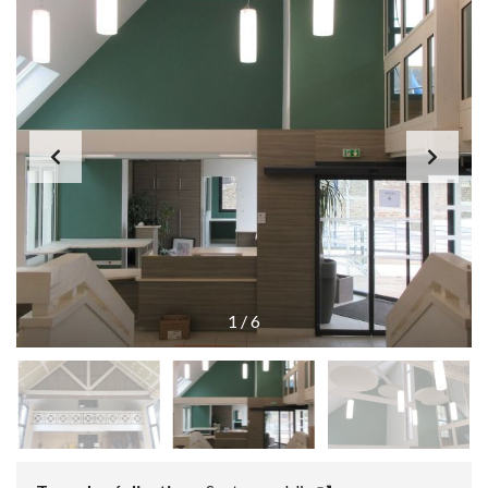
1
/
6